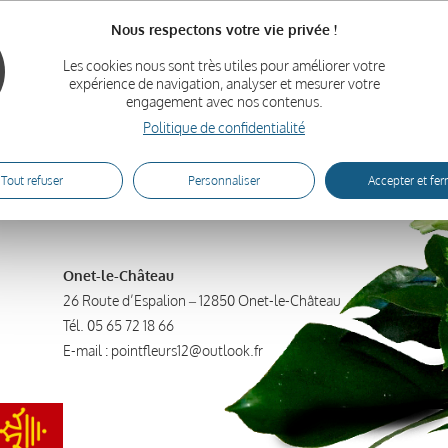
égales
Mes commandes
Nous respectons votre vie privée !
générales de vente
Mes adresses
 confidentialité
Détails du compte
Les cookies nous sont très utiles pour améliorer votre
expérience de navigation, analyser et mesurer votre
Se déconnecter
engagement avec nos contenus.
Politique de confidentialité
Tout refuser
Personnaliser
Accepter et fe
Onet-le-Château
26 Route d’Espalion – 12850 Onet-le-Château
Tél.
05 65 72 18 66
E-mail :
pointfleurs12@outlook.fr