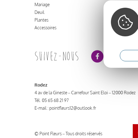
Mariage
Mentions l
Deuil
Conditions 
Plantes
Politique de
Accessoires
Suivez-nous
Rodez
4 av de la Gineste – Carrefour Saint Eloi – 12000 Rodez
Tél.
05 65 68 21 97
E-mail :
pointfleurs12@outlook.fr
© Point Fleurs – Tous droits réservés