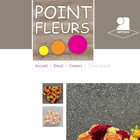
Panneau de gestion des cookies
Accueil
>
Deuil
>
Coeurs
>
Coeur Envol