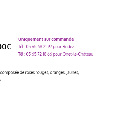
Uniquement sur commande
00
€
Tél :
05 65 68 21 97
pour Rodez
Tél :
05 65 72 18 66
pour Onet-le-Château
composée de roses rouges, oranges, jaunes,
s.