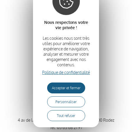
MON COMPTE
Tableau de bord
Nous respectons votre
Mes commandes
vie privée !
Mes adresses
Détails du compte
Les cookies nous sont très
utiles pour améliorer votre
Se déconnecter
expérience de navigation,
analyser et mesurer votre
engagement avec nos
contenus.
Suivez-nous
Politique de confidentialité
Accepter et fermer
Personnaliser
Rodez
Tout refuser
4 av de la Gineste – Carrefour Saint Eloi – 12000 Rodez
Tél.
05 65 68 21 97