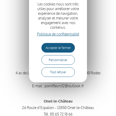
Détails du compte
Les cookies nous sont très
Se déconnecter
utiles pour améliorer votre
expérience de navigation,
analyser et mesurer votre
engagement avec nos
contenus.
Suivez-nous
Politique de confidentialité
Accepter et fermer
Personnaliser
Rodez
Tout refuser
4 av de la Gineste – Carrefour Saint Eloi – 12000 Rodez
Tél.
05 65 68 21 97
E-mail :
pointfleurs12@outlook.fr
Onet-le-Château
26 Route d’Espalion – 12850 Onet-le-Château
Tél.
05 65 72 18 66