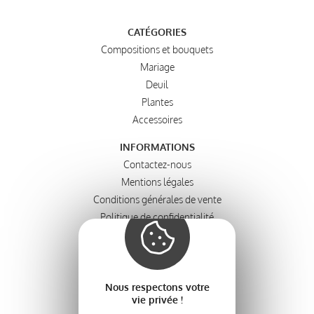
CATÉGORIES
Compositions et bouquets
Mariage
Deuil
Plantes
Accessoires
INFORMATIONS
Contactez-nous
Mentions légales
Conditions générales de vente
Politique de confidentialité
MON COMPTE
Tableau de bord
Mes commandes
Nous respectons votre
Mes adresses
vie privée !